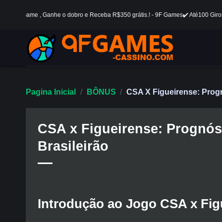
Skip
Ganhe o dobro e Receba R$350 grátis.!
-
9F Games✔️ Até100 Giros Gratis | 9F Ga
to
content
Pagina Inicial
/
BÔNUS
/
CSA X Figueirense: Progn
CSA x Figueirense: Prognós
Brasileirão
Introdução ao Jogo CSA x Fig