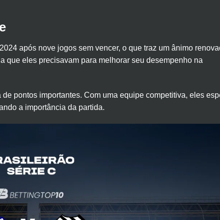
e
C 2024 após nove jogos sem vencer, o que traz um ânimo renov
rada que eles precisavam para melhorar seu desempenho na
a de pontos importantes. Com uma equipe competitiva, eles es
ando a importância da partida.