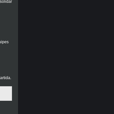
solidar
uipes
rtida.