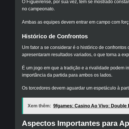
O Figueirense, por sua vez, tem se mostrado constan
no campeonato.
Ambas as equipes devem entrar em campo com força to
Histórico de Confrontos
Um fator a se considerar é o histórico de confrontos
apresentaram resultados variados, o que torna a exp
É um jogo em que a tradição e a rivalidade podem i
importância da partida para ambos os lados.
Os torcedores devem aguardar um espetáculo à part
Xem thêm:
9fgames: Casino Ao Vivo: Double B
Aspectos Importantes para Ap