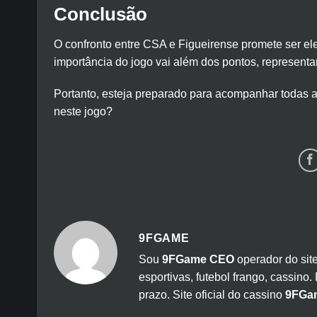
Conclusão
O confronto entre CSA e Figueirense promete ser ele
importância do jogo vai além dos pontos, represen
Portanto, esteja preparado para acompanhar todas 
neste jogo?
9FGAME
Sou
9FGame
CEO
operador do sit
esportivas, futebol frango, cassino
prazo. Site oficial do cassino
9FGa