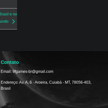
rasil e no
undo
Contato
Email:
9fgames-br@gmail.com
Endereço: Av. A, 6 - Aroeira, Cuiabá - MT, 78056-403,
Brasil