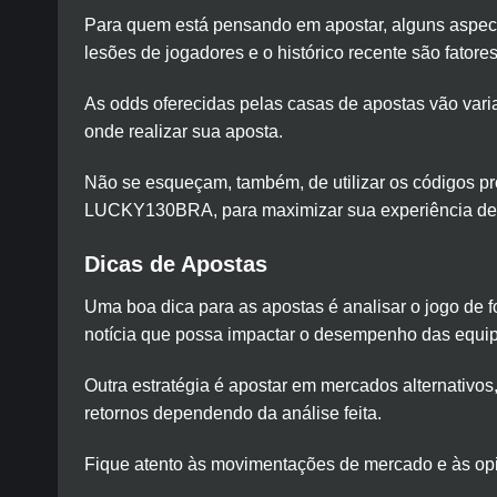
Para quem está pensando em apostar, alguns aspec
lesões de jogadores e o histórico recente são fatore
As odds oferecidas pelas casas de apostas vão varia
onde realizar sua aposta.
Não se esqueçam, também, de utilizar os códigos
LUCKY130BRA, para maximizar sua experiência de
Dicas de Apostas
Uma boa dica para as apostas é analisar o jogo de fo
notícia que possa impactar o desempenho das equi
Outra estratégia é apostar em mercados alternativos
retornos dependendo da análise feita.
Fique atento às movimentações de mercado e às opi