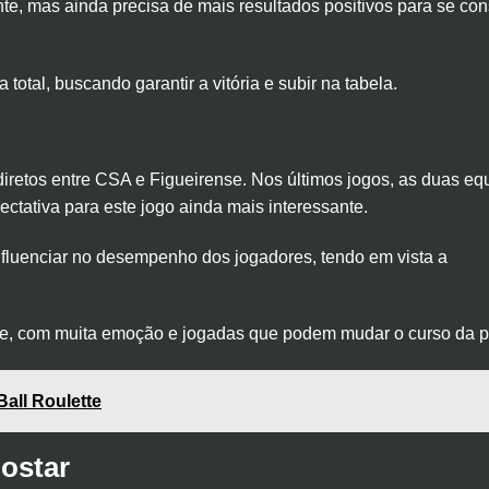
te, mas ainda precisa de mais resultados positivos para se con
tal, buscando garantir a vitória e subir na tabela.
 diretos entre CSA e Figueirense. Nos últimos jogos, as duas eq
ectativa para este jogo ainda mais interessante.
nfluenciar no desempenho dos jogadores, tendo em vista a
e, com muita emoção e jogadas que podem mudar o curso da pa
all Roulette
ostar