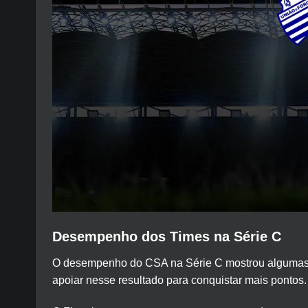
Desempenho dos Times na Série C
O desempenho do CSA na Série C mostrou algumas os
apoiar nesse resultado para conquistar mais pontos.