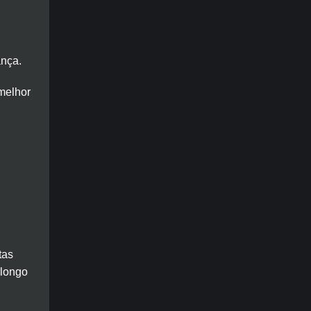
ança.
melhor
tas
 longo