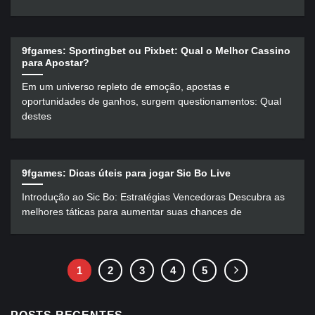
9fgames: Sportingbet ou Pixbet: Qual o Melhor Cassino
para Apostar?
Em um universo repleto de emoção, apostas e
oportunidades de ganhos, surgem questionamentos: Qual
destes
9fgames: Dicas úteis para jogar Sic Bo Live
Introdução ao Sic Bo: Estratégias Vencedoras Descubra as
melhores táticas para aumentar suas chances de
1
2
3
4
5