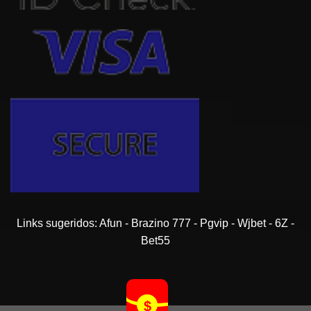
Links sugeridos:
Afun
-
Brazino 777
-
Pgvip
-
Wjbet
-
6Z
-
Bet55