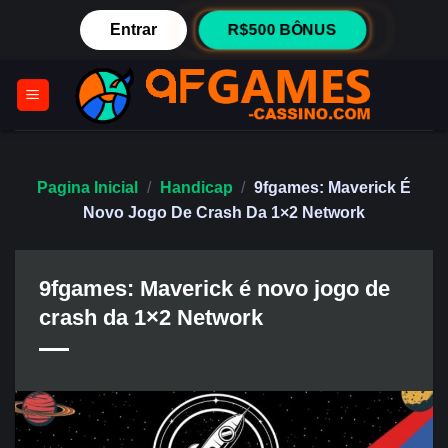
Skip
R$500 BÔNUS
Entrar
to
content
Pagina Inicial
/
Handicap
/
9fgames: Maverick É
Novo Jogo De Crash Da 1×2 Network
9fgames: Maverick é novo jogo de
crash da 1×2 Network