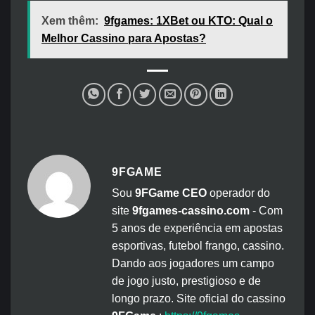
Xem thêm:
9fgames: 1XBet ou KTO: Qual o
Melhor Cassino para Apostas?
9FGAME
Sou
9FGame
CEO
operador do
site
9fgames-cassino.com
- Com
5 anos de experiência em apostas
esportivas, futebol frango, cassino.
Dando aos jogadores um campo
de jogo justo, prestigioso e de
longo prazo. Site oficial do cassino