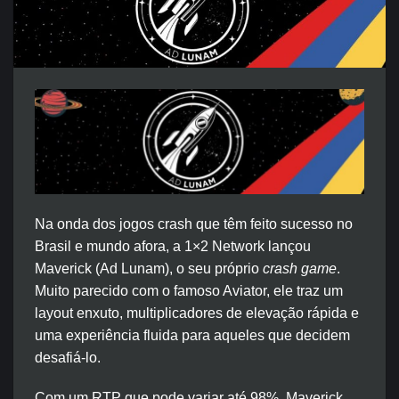
Na onda dos jogos crash que têm feito sucesso no
Brasil e mundo afora, a 1×2 Network lançou
Maverick (Ad Lunam), o seu próprio
crash game
.
Muito parecido com o famoso Aviator, ele traz um
layout enxuto, multiplicadores de elevação rápida e
uma experiência fluida para aqueles que decidem
desafiá-lo.
Com um RTP que pode variar até 98%, Maverick