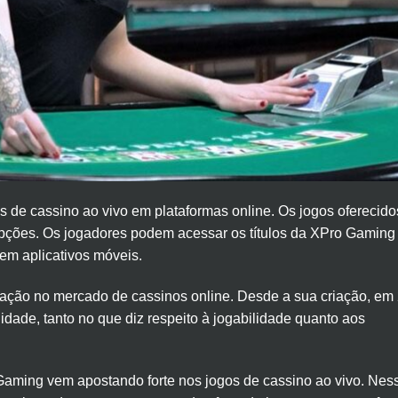
 de cassino ao vivo em plataformas online. Os jogos oferecido
 opções. Os jogadores podem acessar os títulos da XPro Gaming
 em aplicativos móveis.
ção no mercado de cassinos online. Desde a sua criação, em
idade, tanto no que diz respeito à jogabilidade quanto aos
ming vem apostando forte nos jogos de cassino ao vivo. Nes