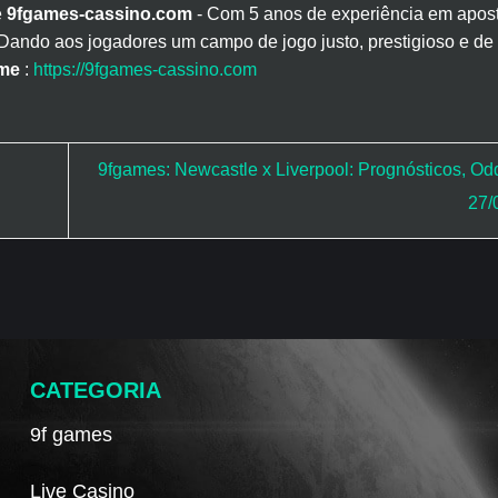
e
9fgames-cassino.com
- Com 5 anos de experiência em apos
. Dando aos jogadores um campo de jogo justo, prestigioso e de
me
:
https://9fgames-cassino.com
9fgames: Newcastle x Liverpool: Prognósticos, Od
27/
CATEGORIA
9f games
Live Casino