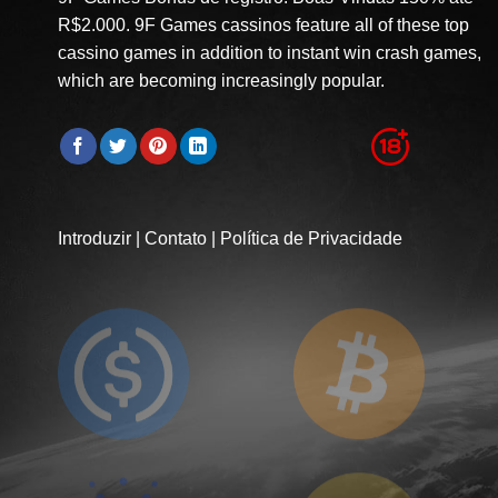
R$2.000. 9F Games cassinos feature all of these top
cassino games in addition to instant win crash games,
which are becoming increasingly popular.
Introduzir
|
Contato
|
Política de Privacidade