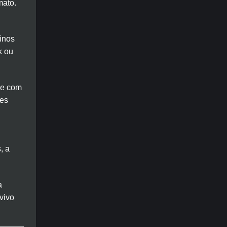
mato.
inos
k ou
re com
res
, a
a
vivo