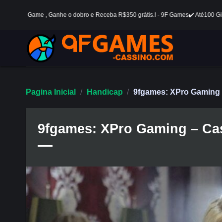
Skip
e o dobro e Receba R$350 grátis.!
-
9F Games✔️ Até100 Giros Gratis | 9F Games
to
content
Pagina Inicial
/
Handicap
/
9fgames: XPro Gaming 
9fgames: XPro Gaming – Ca