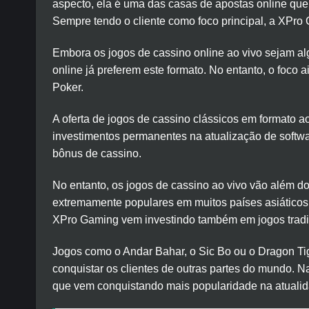
aspecto, ela é uma das casas de apostas online que 
Sempre tendo o cliente como foco principal, a XPr
Embora os jogos de cassino online ao vivo sejam alg
online já preferem este formato. No entanto, o foco 
Poker.
A oferta de jogos de cassino clássicos em formato 
investimentos permanentes na atualização de softwar
bônus de cassino.
No entanto, os jogos de cassino ao vivo vão além d
extremamente populares em muitos países asiáticos.
XPro Gaming vem investindo também em jogos tradic
Jogos como o Andar Bahar, o Sic Bo ou o Dragon Ti
conquistar os clientes de outras partes do mundo. N
que vem conquistando mais popularidade na atualid