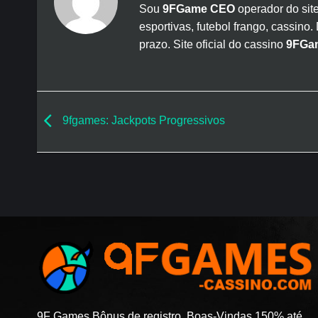
Sou
9FGame
CEO
operador do sit
esportivas, futebol frango, cassino
prazo. Site oficial do cassino
9FGa
9fgames: Jackpots Progressivos
9F Games Bônus de registro. Boas-Vindas 150% até