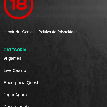
Introduzir
|
Contato
|
Política de Privacidade
CATEGORIA
9f games
Live Casino
Endorphina Quest
Jogar Agora
Caça-níqueis