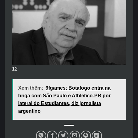
12
Xem thêm:
9fgames: Botafogo entra na
briga com São Paulo e Athletico-PR por
lateral do Estudiantes, diz jornalista
argentino