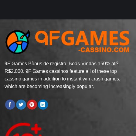
9F Games Bônus de registro. Boas-Vindas 150% até
R$2.000. 9F Games cassinos feature all of these top
cassino games in addition to instant win crash games,
which are becoming increasingly popular.