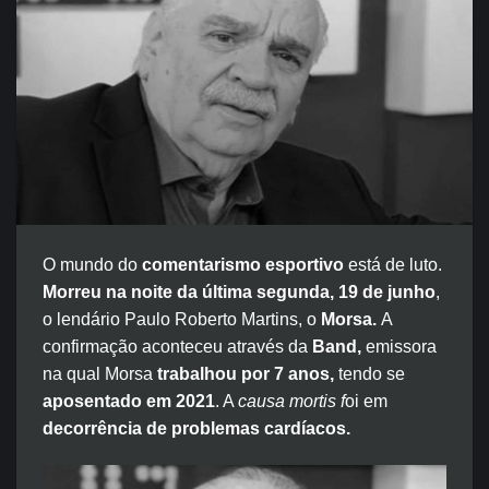
O mundo do
comentarismo esportivo
está de luto.
Morreu na noite da última segunda, 19 de junho
,
o lendário Paulo Roberto Martins, o
Morsa.
A
confirmação aconteceu através da
Band,
emissora
na qual Morsa
trabalhou por 7 anos,
tendo se
aposentado em 2021
. A
causa mortis f
oi em
decorrência de problemas cardíacos.