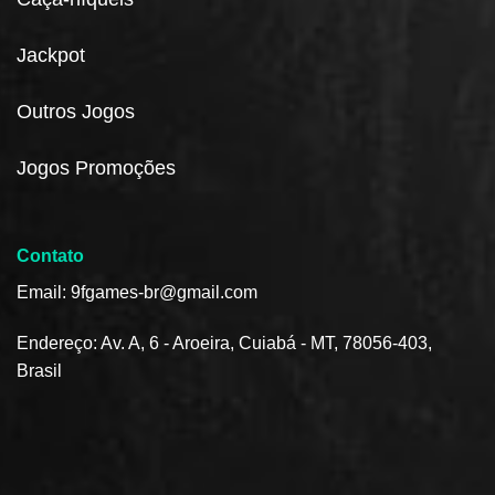
Jackpot
Outros Jogos
Jogos Promoções
Contato
Email:
9fgames-br@gmail.com
Endereço: Av. A, 6 - Aroeira, Cuiabá - MT, 78056-403,
Brasil