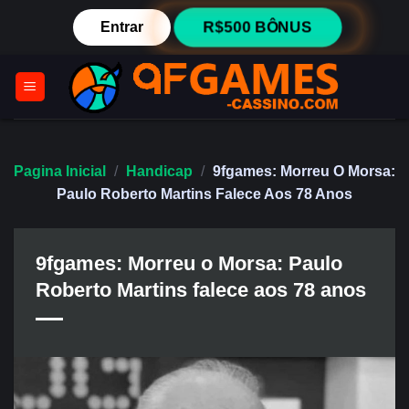
Skip
R$500 BÔNUS
Entrar
to
content
Pagina Inicial
/
Handicap
/
9fgames: Morreu O Morsa:
Paulo Roberto Martins Falece Aos 78 Anos
9fgames: Morreu o Morsa: Paulo
Roberto Martins falece aos 78 anos