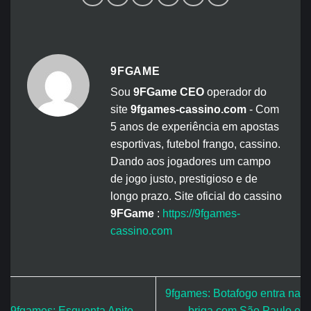
9FGAME
Sou
9FGame
CEO
operador do
site
9fgames-cassino.com
- Com
5 anos de experiência em apostas
esportivas, futebol frango, cassino.
Dando aos jogadores um campo
de jogo justo, prestigioso e de
longo prazo. Site oficial do cassino
9FGame
:
https://9fgames-
cassino.com
9fgames: Botafogo entra na
9fgames: Esquenta Apito
briga com São Paulo e