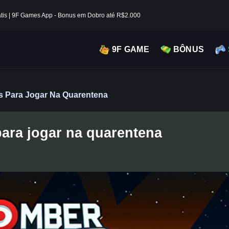
pp - Bonus em Dobro até R$2.000
9F GAME
BÔNUS
s Para Jogar Na Quarentena
para jogar na quarentena