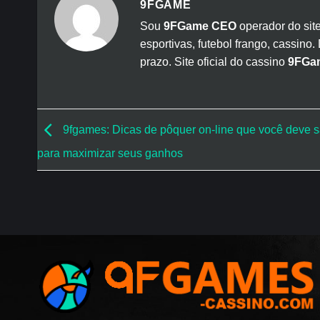
9FGAME
Sou
9FGame
CEO
operador do sit
esportivas, futebol frango, cassino
prazo. Site oficial do cassino
9FGa
9fgames: Dicas de pôquer on-line que você deve 
para maximizar seus ganhos