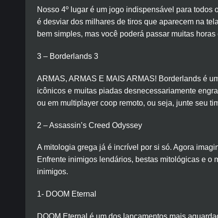
Nosso 4º lugar é um jogo indispensável para todos o
é desviar dos milhares de tiros que aparecem na tela
bem simples, mas você poderá passar muitas horas 
3 – Borderlands 3
ARMAS, ARMAS E MAIS ARMAS! Borderlands é uma f
icônicos e muitas piadas desnecessariamente engraça
ou em multiplayer coop remoto, ou seja, junte seu ti
2 – Assassin’s Creed Odyssey
A mitologia grega já é incrível por si só. Agora ima
Enfrente inimigos lendários, bestas mitológicas e o
inimigos.
1- DOOM Eternal
DOOM Eternal é um dos lançamentos mais aguardado