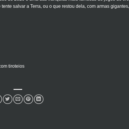
tente salvar a Terra, ou o que restou dela, com armas gigantes
m tiroteios