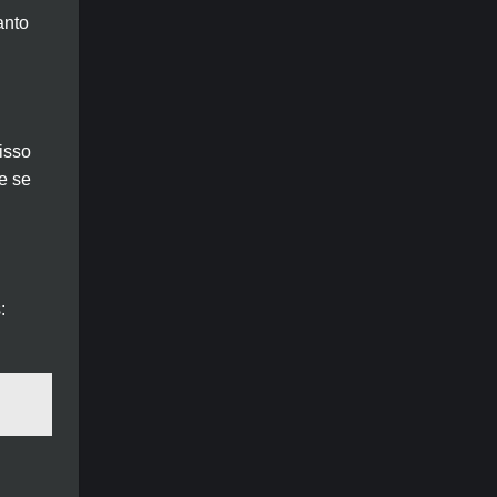
anto
isso
e se
: