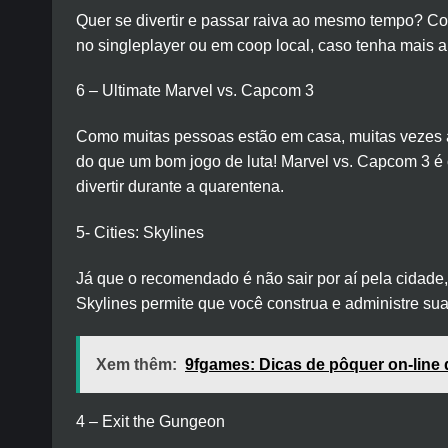
Quer se divertir e passar raiva ao mesmo tempo? Con
no singleplayer ou em coop local, caso tenha mais
6 – Ultimate Marvel vs. Capcom 3
Como muitas pessoas estão em casa, muitas vezes a
do que um bom jogo de luta! Marvel vs. Capcom 3 é 
divertir durante a quarentena.
5- Cities: Skylines
Já que o recomendado é não sair por aí pela cidade, 
Skylines permite que você construa e administre sua
Xem thêm:
9fgames: Dicas de pôquer on-line
4 – Exit the Gungeon