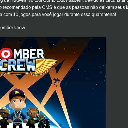
og da Nuuvem voltou! Como todos sabem, devido às circunstân
, o recomendado pela OMS é que as pessoas não deixem seus l
 com 10 jogos para você jogar durante essa quarentena!
omber Crew