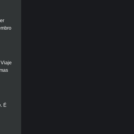
er
embro
 Viaje
 mas
e. É