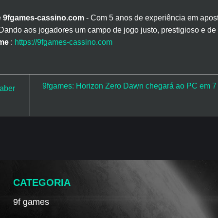
e
9fgames-cassino.com
- Com 5 anos de experiência em apos
. Dando aos jogadores um campo de jogo justo, prestigioso e de
me
:
https://9fgames-cassino.com
9fgames: Horizon Zero Dawn chegará ao PC em 7
saber
CATEGORIA
9f games